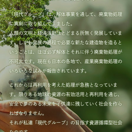
実現を目指して
「現代グループ」は、解体事業を通して、廃棄物処理
に真剣に取り組んできました。
人類の文明と経済活動はとどまる所無く発展していま
す。しかし発展の過程で必要な新たな建造物を造ると
いうことは、ほぼ必ず解体とそれに伴う廃棄物処理が
不可欠です。現在も日本の各地で、産業廃棄物処理の
いろいろな試みが報告されています。
これからは再利用を考えた処理が急務となっていま
す。限りある地球の資源の有効活用と再利用を通じ、
安全で夢のある未来を子供達に残していく社会を作ら
ねばなりません。
それが私達「現代グループ」の目指す資源循環型社会