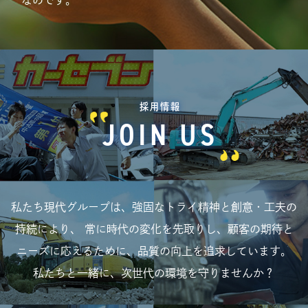
なのです。
採用情報
JOIN US
私たち現代グループは、強固なトライ精神と創意・工夫の
持続により、
常に時代の変化を先取りし、顧客の期待と
ニーズに応えるために、品質の向上を追求しています。
私たちと一緒に、次世代の環境を守りませんか？