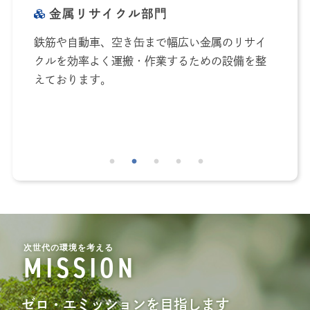
金属リサイクル部門
鉄筋や自動車、空き缶まで幅広い金属のリサイ
一
得
クルを効率よく運搬・作業するための設備を整
ん
安
えております。
安
の
能
次世代の環境を考える
MISSION
善循環型社会の
ゼロ・エミッションを目指します